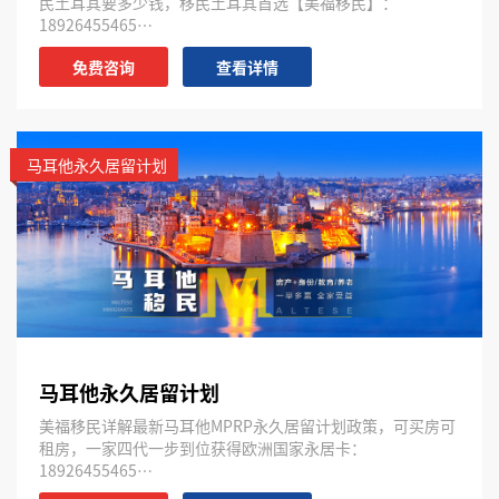
民土耳其要多少钱，移民土耳其首选【美福移民】：
18926455465…
免费咨询
查看详情
马耳他永久居留计划
马耳他永久居留计划
美福移民详解最新马耳他MPRP永久居留计划政策，可买房可
租房，一家四代一步到位获得欧洲国家永居卡：
18926455465…